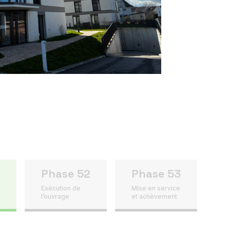
Phase 52
Phase 53
Exécution de
Mise en service
l’ouvrage
et achèvement