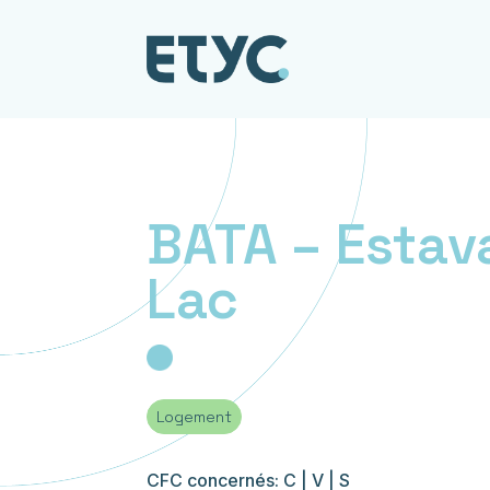
BATA – Estav
Lac
Logement
CFC concernés: C | V | S