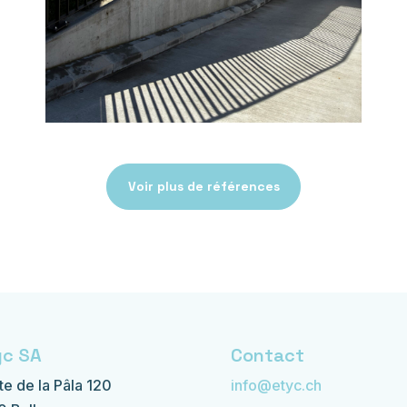
Voir plus de références
yc SA
Contact
te de la Pâla 120
info@etyc.ch