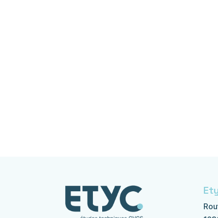
Et
Rou